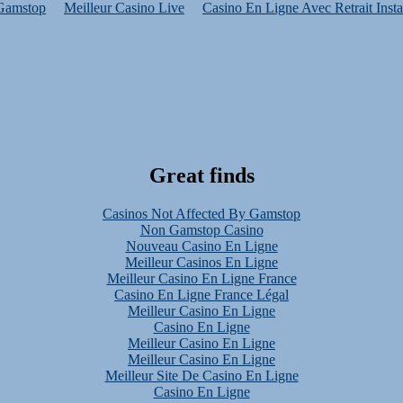
 Gamstop
Meilleur Casino Live
Casino En Ligne Avec Retrait Inst
Great finds
Casinos Not Affected By Gamstop
Non Gamstop Casino
Nouveau Casino En Ligne
Meilleur Casinos En Ligne
Meilleur Casino En Ligne France
Casino En Ligne France Légal
Meilleur Casino En Ligne
Casino En Ligne
Meilleur Casino En Ligne
Meilleur Casino En Ligne
Meilleur Site De Casino En Ligne
Casino En Ligne