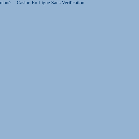
antané
Casino En Ligne Sans Verification