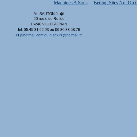
Machines A Sous
Betting Sites Not On
M. SAUTON Jo�l
20 route de Ruffec
16240 VILLEFAGNAN
tél. 05.45.31.62.93 ou 06.80.38.58.76
r1@hotmail.com
ou
black.r1@hotmail.fr