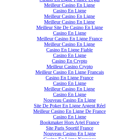
Meilleur Casino En Ligne
Casino En Ligne
Meilleur Casino En Ligne
Meilleur Casino En Ligne
Meilleur Site De Casino En Ligne
Casino En Ligne
Meilleur Casino En Ligne France
Meilleur Casino En Ligne
Casino En Ligne Fiable
Casino En Ligne
Casino En Crypto
Meilleur Casino Crypto
Meilleur Casino En Ligne Francais
Casino En Ligne France
Casino En Ligne
Meilleur Casino En Ligne
Casino En Ligne
Nouveau Casino En Ligne
Site De Poker En Ligne Argent Réel
Meilleur Casino En Ligne De France
Casino En Ligne
Bookmaker Hors Arjel France
Site Paris Sportif France
Nouveau Casino En Ligne