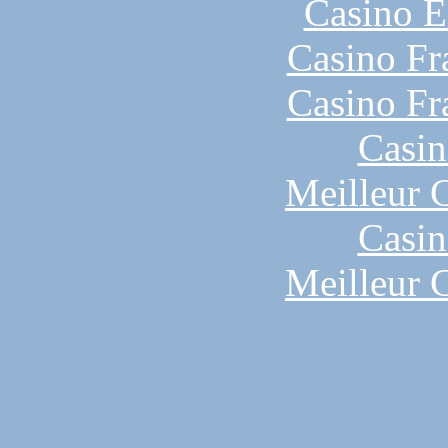
Casino E
Casino Fr
Casino Fr
Casin
Meilleur 
Casin
Meilleur 