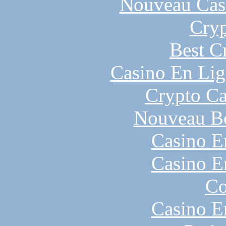
Nouveau Cas
Cryp
Best C
Casino En Lig
Crypto C
Nouveau B
Casino E
Casino E
Co
Casino E