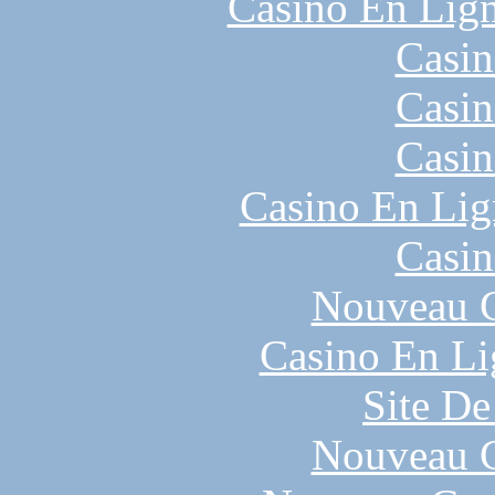
Casino En Lign
Casin
Casin
Casin
Casino En Lig
Casin
Nouveau C
Casino En Li
Site De
Nouveau C