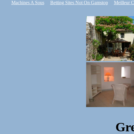
Machines A Sous
Betting Sites Not On Gamstop
Meilleur C
Gre