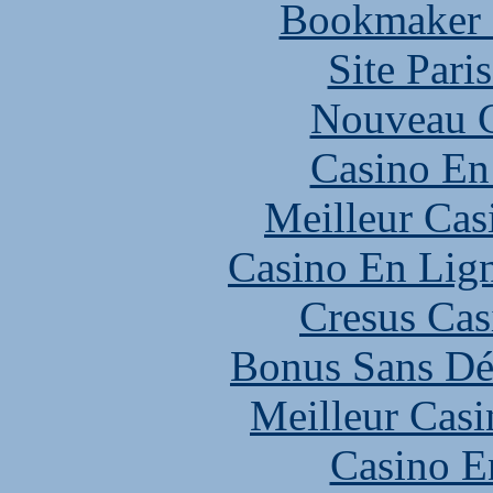
Bookmaker H
Site Pari
Nouveau C
Casino En
Meilleur Cas
Casino En Lig
Cresus Cas
Bonus Sans Dé
Meilleur Casi
Casino E