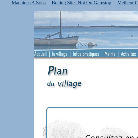
Machines A Sous
Betting Sites Not On Gamstop
Meilleur C